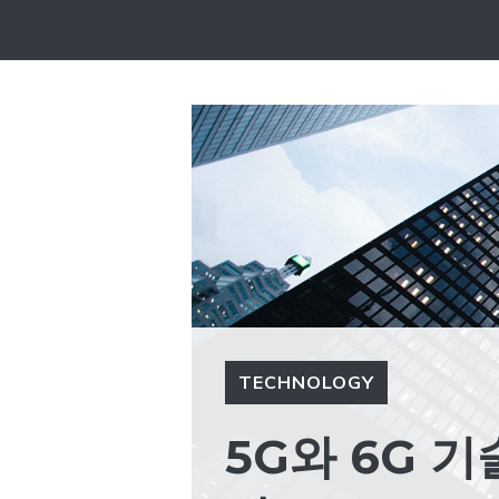
컨
텐
츠
로
건
너
뛰
기
TECHNOLOGY
5G와 6G 